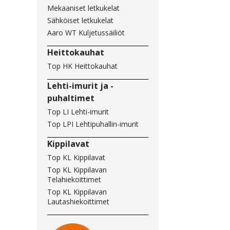
Mekaaniset letkukelat
Sähköiset letkukelat
Aaro WT Kuljetussäiliöt
Heittokauhat
Top HK Heittokauhat
Lehti-imurit ja -
puhaltimet
Top LI Lehti-imurit
Top LPI Lehtipuhallin-imurit
Kippilavat
Top KL Kippilavat
Top KL Kippilavan
Telahiekoittimet
Top KL Kippilavan
Lautashiekoittimet