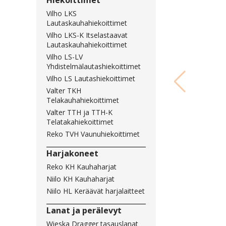
Hiekoittimet
Vilho LKS
Lautaskauhahiekoittimet
Vilho LKS-K Itselastaavat
Lautaskauhahiekoittimet
Vilho LS-LV
Yhdistelmälautashiekoittimet
Vilho LS Lautashiekoittimet
Valter TKH
Telakauhahiekoittimet
Valter TTH ja TTH-K
Telatakahiekoittimet
Reko TVH Vaunuhiekoittimet
Harjakoneet
Reko KH Kauhaharjat
Niilo KH Kauhaharjat
Niilo HL Keräävät harjalaitteet
Lanat ja perälevyt
Wieska Dragger tasauslanat