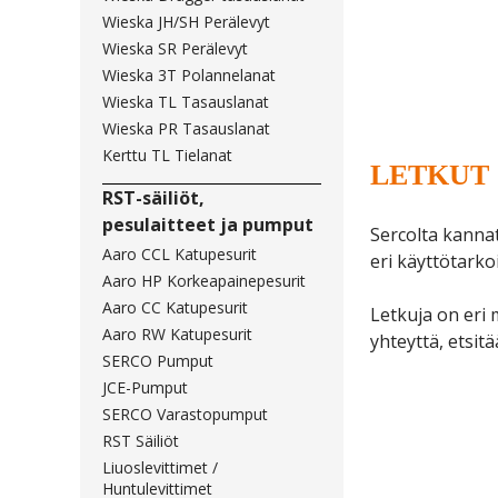
Wieska JH/SH Perälevyt
Wieska SR Perälevyt
Wieska 3T Polannelanat
Wieska TL Tasauslanat
Wieska PR Tasauslanat
Kerttu TL Tielanat
LETKUT
RST-säiliöt,
pesulaitteet ja pumput
Sercolta kannat
Aaro CCL Katupesurit
eri käyttötarko
Aaro HP Korkeapainepesurit
Aaro CC Katupesurit
Letkuja on eri 
Aaro RW Katupesurit
yhteyttä, etsit
SERCO Pumput
JCE-Pumput
SERCO Varastopumput
RST Säiliöt
Liuoslevittimet /
Huntulevittimet