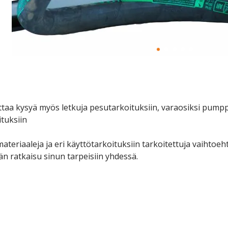
taa kysyä myös letkuja pesutarkoituksiin, varaosiksi pumppu
ituksiin
materiaaleja ja eri käyttötarkoituksiin tarkoitettuja vaihtoeh
ään ratkaisu sinun tarpeisiin yhdessä.