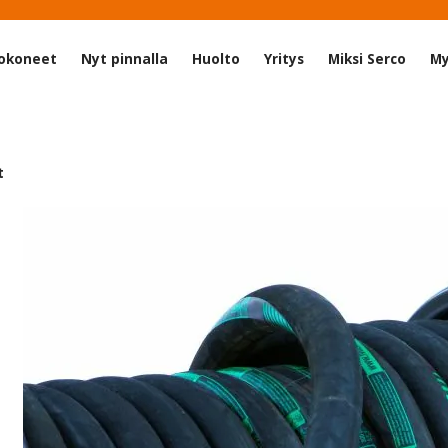
okoneet
Nyt pinnalla
Huolto
Yritys
Miksi Serco
My
t