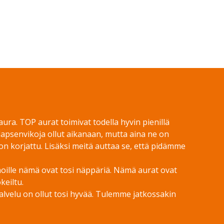
 aura. TOP aurat toimivat todella hyvin pienillä
 lapsenvikoja ollut aikanaan, mutta aina ne on
n korjattu. Lisäksi meitä auttaa se, että pidämme
ihoille nämä ovat tosi näppäriä. Nämä aurat ovat
keiltu.
palvelu on ollut tosi hyvää. Tulemme jatkossakin