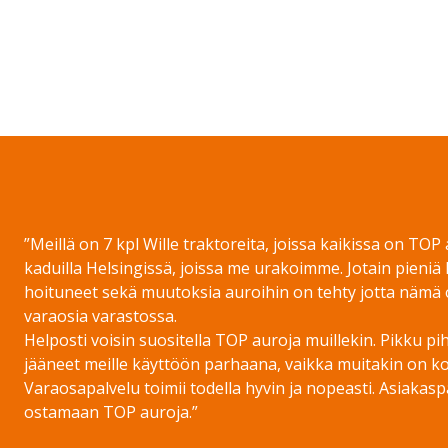
”Meillä on 7 kpl Wille traktoreita, joissa kaikissa on TOP
kaduilla Helsingissä, joissa me urakoimme. Jotain pieniä
hoituneet sekä muutoksia auroihin on tehty jotta nämä o
varaosia varastossa.
Helposti voisin suositella TOP auroja muillekin. Pikku p
jääneet meille käyttöön parhaana, vaikka muitakin on ko
Varaosapalvelu toimii todella hyvin ja nopeasti. Asiakas
ostamaan TOP auroja.”