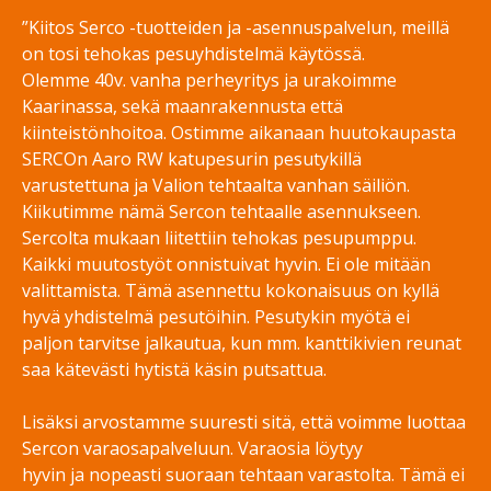
”Kiitos Serco -tuotteiden ja -asennuspalvelun, meillä
on tosi tehokas pesuyhdistelmä käytössä.
Olemme 40v. vanha perheyritys ja urakoimme
Kaarinassa, sekä maanrakennusta että
kiinteistönhoitoa. Ostimme aikanaan huutokaupasta
SERCOn Aaro RW katupesurin pesutykillä
varustettuna ja Valion tehtaalta vanhan säiliön.
Kiikutimme nämä Sercon tehtaalle asennukseen.
Sercolta mukaan liitettiin tehokas pesupumppu.
Kaikki muutostyöt onnistuivat hyvin. Ei ole mitään
valittamista. Tämä asennettu kokonaisuus on kyllä
hyvä yhdistelmä pesutöihin. Pesutykin myötä ei
paljon tarvitse jalkautua, kun mm. kanttikivien reunat
saa kätevästi hytistä käsin putsattua.
Lisäksi arvostamme suuresti sitä, että voimme luottaa
Sercon varaosapalveluun. Varaosia löytyy
hyvin ja nopeasti suoraan tehtaan varastolta. Tämä ei