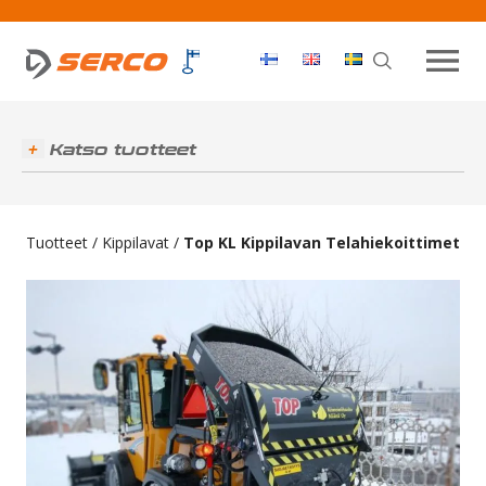
Haku
OPEN MEN
Katso tuotteet
Tuotteet
/
Kippilavat
/
Top KL Kippilavan Telahiekoittimet