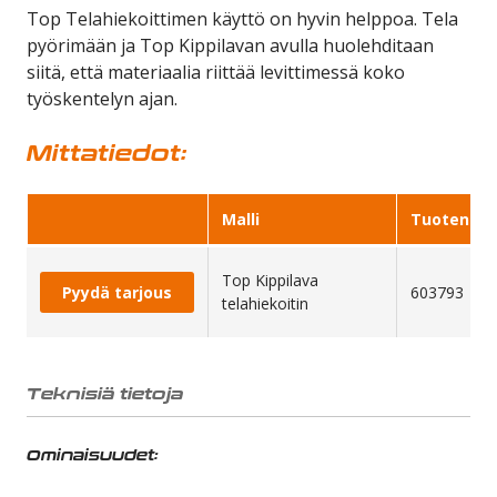
Top Telahiekoittimen käyttö on hyvin helppoa. Tela
pyörimään ja Top Kippilavan avulla huolehditaan
siitä, että materiaalia riittää levittimessä koko
työskentelyn ajan.
Mittatiedot:
Malli
Tuotenum
Top Kippilava
Pyydä tarjous
603793
telahiekoitin
Teknisiä tietoja
Ominaisuudet: