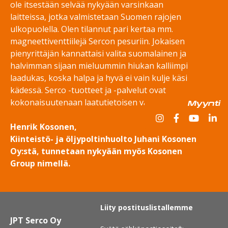
ole itsestään selvää nykyään varsinkaan
laitteissa, jotka valmistetaan Suomen rajojen
ulkopuolella. Olen tilannut pari kertaa mm.
magneettiventtiilejä Sercon pesuriin. Jokaisen
pienyrittäjän kannattaisi valita suomalainen ja
halvimman sijaan mieluummin hiukan kalliimpi
laadukas, koska halpa ja hyvä ei vain kulje käsi
kädessä. Serco -tuotteet ja -palvelut ovat
kokonaisuutenaan laatutietoisen valinta.”
Myynti
Henrik Kosonen,
Kiinteistö- ja öljypoltinhuolto Juhani Kosonen
Oy:stä, tunnetaan nykyään myös Kosonen
Group nimellä.
Liity postituslistallemme
JPT Serco Oy