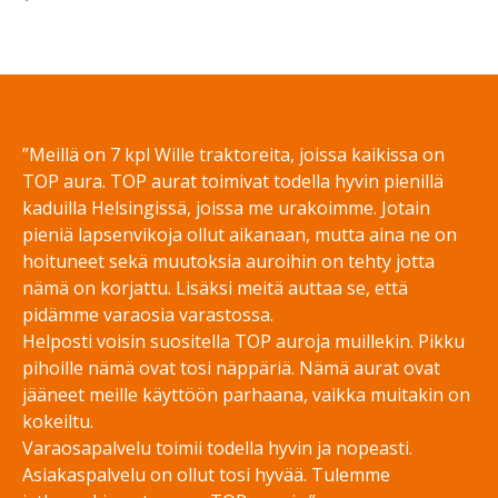
Share on Facebook
Share on Twitter
Share on LinkedIn
Share on WhatsApp
”Meillä on 7 kpl Wille traktoreita, joissa kaikissa on
TOP aura. TOP aurat toimivat todella hyvin pienillä
kaduilla Helsingissä, joissa me urakoimme. Jotain
pieniä lapsenvikoja ollut aikanaan, mutta aina ne on
hoituneet sekä muutoksia auroihin on tehty jotta
nämä on korjattu. Lisäksi meitä auttaa se, että
pidämme varaosia varastossa.
Helposti voisin suositella TOP auroja muillekin. Pikku
pihoille nämä ovat tosi näppäriä. Nämä aurat ovat
jääneet meille käyttöön parhaana, vaikka muitakin on
kokeiltu.
Varaosapalvelu toimii todella hyvin ja nopeasti.
Asiakaspalvelu on ollut tosi hyvää. Tulemme