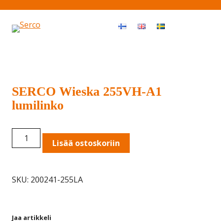
Haku
OPEN MEN
SERCO Wieska 255VH-A1
lumilinko
SERCO
Lisää ostoskoriin
Wieska
255VH-
A1
SKU:
200241-255LA
lumilinko
quantity
Jaa artikkeli