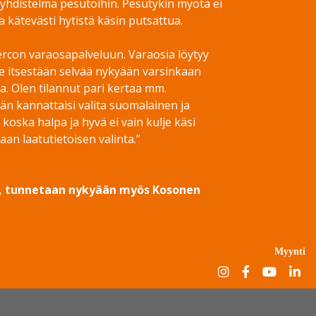
yhdistelmä pesutöihin. Pesutykin myötä ei
a kätevästi hytistä käsin putsattua.
ercon varaosapalveluun. Varaosia löytyy
le itsestään selvää nykyään varsinkaan
a. Olen tilannut pari kertaa mm.
jän kannattaisi valita suomalainen ja
oska halpa ja hyvä ei vain kulje käsi
an laatutietoisen valinta.”
stä, tunnetaan nykyään myös Kosonen
Myynti