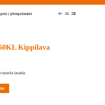
Haku
ynti / yhteystiedot
0KL Kippilava
raisella lavalla
iin