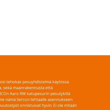
 tosi tehokas pesuyhdistelmä käytössä.
a, sekä maanrakennusta että
RCOn Aaro RW katupesurin pesutykillä
imme nämä Sercon tehtaalle asennukseen.
uutostyöt onnistuivat hyvin. Ei ole mitään