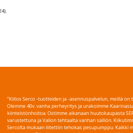
24).
on WhatsApp
”Kiitos Serco -tuotteiden ja -asennuspalvelun, meillä on
Olemme 40v. vanha perheyritys ja urakoimme Kaarinass
kiinteistönhoitoa. Ostimme aikanaan huutokaupasta SE
varustettuna ja Valion tehtaalta vanhan säiliön. Kiikut
Sercolta mukaan liitettiin tehokas pesupumppu. Kaikki m