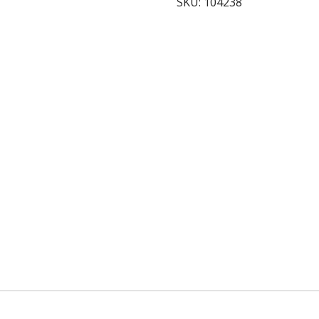
SKU:
104238
quantity