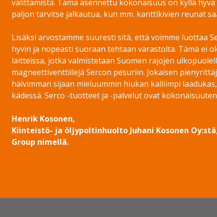
valittamista. Tämä asennettu kokonaisuus on kyllä hyvä 
paljon tarvitse jalkautua, kun mm. kanttikivien reunat sa
Lisäksi arvostamme suuresti sitä, että voimme luottaa S
hyvin ja nopeasti suoraan tehtaan varastolta. Tämä ei o
laitteissa, jotka valmistetaan Suomen rajojen ulkopuolell
magneettiventtiilejä Sercon pesuriin. Jokaisen pienyrittä
halvimman sijaan mieluummin hiukan kalliimpi laadukas, k
kädessä. Serco -tuotteet ja -palvelut ovat kokonaisuutena
Henrik Kosonen,
Kiinteistö- ja öljypoltinhuolto Juhani Kosonen Oy:
Group nimellä.