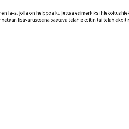
n lava, jolla on helppoa kuljettaa esimerkiksi hiekoitushiek
etaan lisävarusteena saatava telahiekoitin tai telahiekoitin 