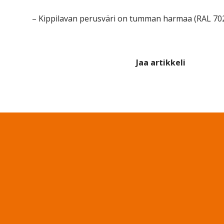
– Kippilavan perusväri on tumman harmaa (RAL 70
Jaa artikkeli
Share on Facebook
Share on Twitter
Share on LinkedIn
Share 