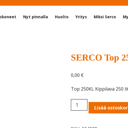
okoneet
Nyt pinnalla
Huolto
Yritys
Miksi Serco
My
SERCO Top 25
0,00
€
Top 250KL Kippilava 250 lit
SERCO
Lisää ostoskor
Top
250KL
Kippilava