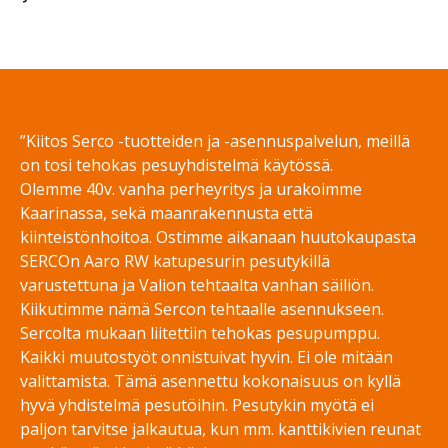
Share on Facebook
Share on Twitter
Share on LinkedIn
Share on WhatsApp
”Kiitos Serco -tuotteiden ja -asennuspalvelun, meillä
on tosi tehokas pesuyhdistelmä käytössä.
Olemme 40v. vanha perheyritys ja urakoimme
Kaarinassa, sekä maanrakennusta että
kiinteistönhoitoa. Ostimme aikanaan huutokaupasta
SERCOn Aaro RW katupesurin pesutykillä
varustettuna ja Valion tehtaalta vanhan säiliön.
Kiikutimme nämä Sercon tehtaalle asennukseen.
Sercolta mukaan liitettiin tehokas pesupumppu.
Kaikki muutostyöt onnistuivat hyvin. Ei ole mitään
valittamista. Tämä asennettu kokonaisuus on kyllä
hyvä yhdistelmä pesutöihin. Pesutykin myötä ei
paljon tarvitse jalkautua, kun mm. kanttikivien reunat