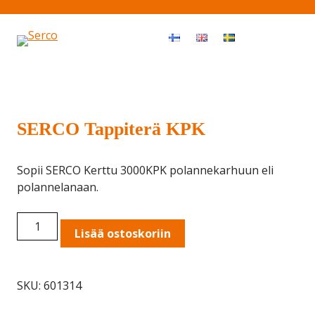
Haku
OPEN MEN
SERCO Tappiterä KPK
Sopii SERCO Kerttu 3000KPK polannekarhuun eli
polannelanaan.
SERCO
Lisää ostoskoriin
Tappiterä
KPK
quantity
SKU:
601314