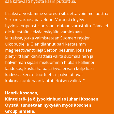
saa kätevästi hytistä käsin putsattua.
Lisäksi arvostamme suuresti sitä, että voimme luottaa
Sercon varaosapalveluun. Varaosia löytyy
hyvin ja nopeasti suoraan tehtaan varastolta. Tämä ei
ole itsestään selvää nykyään varsinkaan
laitteissa, jotka valmistetaan Suomen rajojen
ulkopuolella. Olen tilannut pari kertaa mm.
magneettiventtiilejä Sercon pesuriin. Jokaisen
pienyrittäjän kannattaisi valita suomalainen ja
halvimman sijaan mieluummin hiukan kalliimpi
laadukas, koska halpa ja hyvä ei vain kulje käsi
kädessä. Serco -tuotteet ja -palvelut ovat
kokonaisuutenaan laatutietoisen valinta.”
Henrik Kosonen,
Kiinteistö- ja öljypoltinhuolto Juhani Kosonen
Oy:stä, tunnetaan nykyään myös Kosonen
Group nimellä.