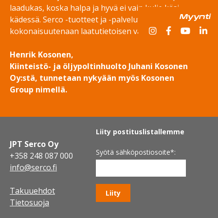
laadukas, koska halpa ja hyvä ei vain kulje käsi
Myynti
kädessä. Serco -tuotteet ja -palvelut ovat
kokonaisuutenaan laatutietoisen valinta.”
Henrik Kosonen,
Kiinteistö- ja öljypoltinhuolto Juhani Kosonen
Oy:stä, tunnetaan nykyään myös Kosonen
Group nimellä.
Liity postituslistallemme
JPT Serco Oy
Syötä sähköpostiosoite
*:
+358 248 087 000
info@serco.fi
Takuuehdot
Tietosuoja