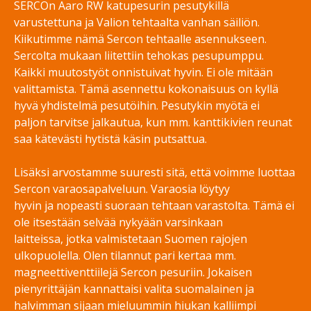
SERCOn Aaro RW katupesurin pesutykillä
varustettuna ja Valion tehtaalta vanhan säiliön.
Kiikutimme nämä Sercon tehtaalle asennukseen.
Sercolta mukaan liitettiin tehokas pesupumppu.
Kaikki muutostyöt onnistuivat hyvin. Ei ole mitään
valittamista. Tämä asennettu kokonaisuus on kyllä
hyvä yhdistelmä pesutöihin. Pesutykin myötä ei
paljon tarvitse jalkautua, kun mm. kanttikivien reunat
saa kätevästi hytistä käsin putsattua.
Lisäksi arvostamme suuresti sitä, että voimme luottaa
Sercon varaosapalveluun. Varaosia löytyy
hyvin ja nopeasti suoraan tehtaan varastolta. Tämä ei
ole itsestään selvää nykyään varsinkaan
laitteissa, jotka valmistetaan Suomen rajojen
ulkopuolella. Olen tilannut pari kertaa mm.
magneettiventtiilejä Sercon pesuriin. Jokaisen
pienyrittäjän kannattaisi valita suomalainen ja
halvimman sijaan mieluummin hiukan kalliimpi