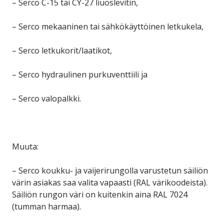
– Serco C-15 tai CY-27 liuoslevitin,
– Serco mekaaninen tai sähkökäyttöinen letkukela,
– Serco letkukorit/laatikot,
– Serco hydraulinen purkuventtiili ja
– Serco valopalkki.
Muuta:
– Serco koukku- ja vaijerirungolla varustetun säiliön
värin asiakas saa valita vapaasti (RAL värikoodeista).
Säiliön rungon väri on kuitenkin aina RAL 7024
(tumman harmaa).