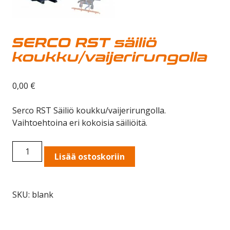
SERCO RST säiliö
koukku/vaijerirungolla
0,00
€
Serco RST Säiliö koukku/vaijerirungolla.
Vaihtoehtoina eri kokoisia säiliöitä.
SERCO
Lisää ostoskoriin
RST
säiliö
koukku/vaijerirungolla
SKU:
blank
quantity