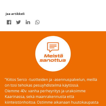
Jaa artikkeli
Share on Facebook
Share on Twitter
Share on LinkedIn
Share on WhatsApp
”Kiitos Serco -tuotteiden ja -asennuspalvelun, meillä
on tosi tehokas pesuyhdistelmä käytössä.
Olemme 40v. vanha perheyritys ja urakoimme
Kaarinassa, sekä maanrakennusta että
kiinteistönhoitoa. Ostimme aikanaan huutokaupasta