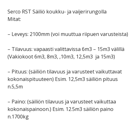
Serco RST Säiliö koukku- ja vaijerirungolla
Mitat:
– Leveys: 2100mm (voi muuttua riipuen varusteista)
– Tilavuus: vapaasti valittavissa 6m3 – 15m3 välillä
(Vakiokoot 6m3, 8m3, ,10m3, 12,5m3 ja 15m3)
– Pituus: (säiliön tilavuus ja varusteet vaikuttavat
kokonaispituuteen) Esim. 12,5m3 säiliön pituus
n.5,5m
– Paino: (säiliön tilavuus ja varusteet vaikuttaa
kokonaispainoon.) Esim. 12.5m3 säiliön paino
n.1700kg