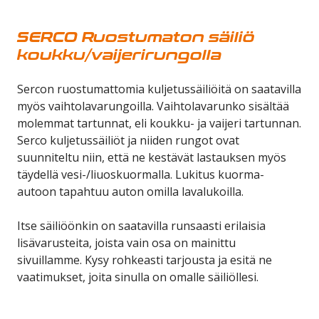
SERCO Ruostumaton säiliö
koukku/vaijerirungolla
Sercon ruostumattomia kuljetussäiliöitä on saatavilla
myös vaihtolavarungoilla. Vaihtolavarunko sisältää
molemmat tartunnat, eli koukku- ja vaijeri tartunnan.
Serco kuljetussäiliöt ja niiden rungot ovat
suunniteltu niin, että ne kestävät lastauksen myös
täydellä vesi-/liuoskuormalla. Lukitus kuorma-
autoon tapahtuu auton omilla lavalukoilla.
Itse säiliöönkin on saatavilla runsaasti erilaisia
lisävarusteita, joista vain osa on mainittu
sivuillamme. Kysy rohkeasti tarjousta ja esitä ne
vaatimukset, joita sinulla on omalle säiliöllesi.