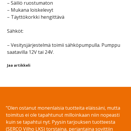
– Säiliö ruostumaton
– Mukana loiskelevyt
– Täyttökorkki hengittävä
Sähköt:
– Vesitysjärjestelmä toimii sähköpumpulla. Pumppu
saatavilla 12V tai 24V.
Jaa artikkeli
Share on Facebook
Share on Twitter
Share on LinkedIn
Share on WhatsApp
”Olen ostanut monenlaisia tuotteita eläissäni, mutta
toimitus ei ole tapahtunut milloinkaan niin nopeasti
kuin se tapahtui nyt. Pyysin tarjouksen tuotteesta
(SERCO Vilho LKS) torstaina, perjantaina sovittiin