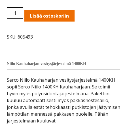
SERCO
Lisää ostoskoriin
Niilo
Kauhaharjan
vesitysjärjestelmä
SKU:
605493
1400KH
quantity
Niilo Kauhaharjan vesitysjärjestelmä 1400KH
Serco Niilo Kauhaharjan vesitysjärjestelmä 1400KH
sopii Serco Niilo 1400KH Kauhaharjaan. Se toimii
hyvin myös pölynsidontajärjestelmänä. Pakettiin
kuuluu automaattisesti myös pakkasnestesäiliö,
jonka avulla estät tehokkaasti putkistojen jäätymisen
lämpötilan mennessä pakkasen puolelle. Tähän
järjestelmään kuuluvat: