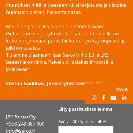
muutokset mitä laitteeseen tulisi tarjotusta ja tiistaina
huomasin olevani hiekoittamassa.
Meillä on paljon isoja pihoja hiekoitettavana
Pietarsaaressa ja nyt uskallan sanoa että meillä on
koko pohjanmaan paras hiekotin. Työ käy nopeasti ja
jälki on tasaista.
Tulemme tilaamaan lisää Serco Vilho LS ja LKS
lautashiekoittimia. Palvelu oli asiakaslähtöistä ja
joustavaa.”
Stefan Gäddnäs, JS Fastighetsservice Oy
Myynti
Liity postituslistallemme
JPT Serco Oy
Syötä sähköpostiosoite
*:
+358 248 087 000
info@serco.fi