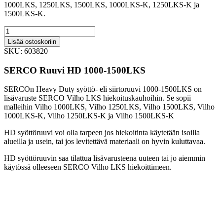
1000LKS, 1250LKS, 1500LKS, 1000LKS-K, 1250LKS-K ja
1500LKS-K.
SERCO
siirtoruuvi
Lisää ostoskoriin
HD
SKU:
603820
1000-
1500LKS
SERCO Ruuvi HD 1000-1500LKS
(603820)
quantity
SERCOn Heavy Duty syöttö- eli siirtoruuvi 1000-1500LKS on
lisävaruste SERCO Vilho LKS hiekoituskauhoihin. Se sopii
malleihin Vilho 1000LKS, Vilho 1250LKS, Vilho 1500LKS, Vilho
1000LKS-K, Vilho 1250LKS-K ja Vilho 1500LKS-K
HD syöttöruuvi voi olla tarpeen jos hiekoitinta käytetään isoilla
alueilla ja usein, tai jos levitettävä materiaali on hyvin kuluttavaa.
HD syöttöruuvin saa tilattua lisävarusteena uuteen tai jo aiemmin
käytössä olleeseen SERCO Vilho LKS hiekoittimeen.