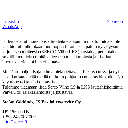
LinkedIn
Share on
WhatsApp
”Olen ostanut monenlaisia tuotteita eläissäni, mutta toimitus ei ole
tapahtunut milloinkaan niin nopeasti kuin se tapahtui nyt. Pyysin
tarjouksen tuotteesta (SERCO Vilho LKS) torstaina, perjantaina
sovittiin muutokset mitä laitteeseen tulisi tarjotusta ja tiistaina
huomasin olevani hiekoittamassa.
Meillä on paljon isoja pihoja hiekoitettavana Pietarsaaressa ja nyt
uskallan sanoa että meillä on koko pohjanmaan paras hiekotin. Työ
käy nopeasti ja jälki on tasaista.
Tulemme tilaamaan lisää Serco Vilho LS ja LKS lautashiekoittimia.
Palvelu oli asiakaslähtöistä ja joustavaa.”
Stefan Gäddnäs, JS Fastighetsservice Oy
JPT Serco Oy
+358 248 087 000
info@serco.fi