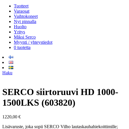
Tuotteet
Varaosat
Vaihtokoneet
Nyt pinnalla
Huolto
Yritys
Miksi Serco
Myynti / yhteystiedot
0 tuotetta
Haku
SERCO siirtoruuvi HD 1000-
1500LKS (603820)
1220,00
€
Lisävaruste, joka sopii SERCO Vilho lautaskauhahiekoittimille;