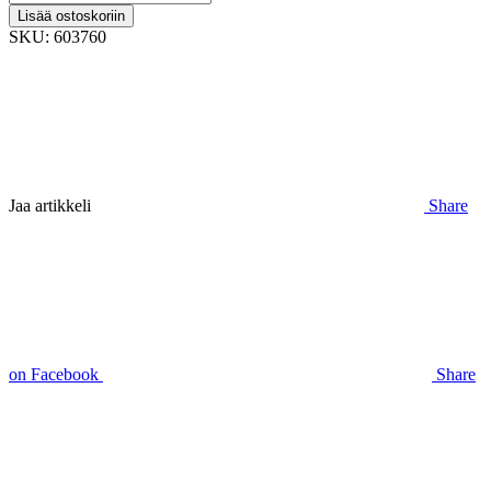
hydraulimoottori
Lisää ostoskoriin
(603760)
SKU:
603760
quantity
Jaa artikkeli
Share
on Facebook
Share