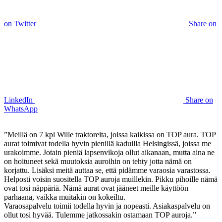
on Twitter
Share on
LinkedIn
Share on
WhatsApp
”Meillä on 7 kpl Wille traktoreita, joissa kaikissa on TOP aura. TOP
aurat toimivat todella hyvin pienillä kaduilla Helsingissä, joissa me
urakoimme. Jotain pieniä lapsenvikoja ollut aikanaan, mutta aina ne
on hoituneet sekä muutoksia auroihin on tehty jotta nämä on
korjattu. Lisäksi meitä auttaa se, että pidämme varaosia varastossa.
Helposti voisin suositella TOP auroja muillekin. Pikku pihoille nämä
ovat tosi näppäriä. Nämä aurat ovat jääneet meille käyttöön
parhaana, vaikka muitakin on kokeiltu.
Varaosapalvelu toimii todella hyvin ja nopeasti. Asiakaspalvelu on
ollut tosi hyvää. Tulemme jatkossakin ostamaan TOP auroja.”