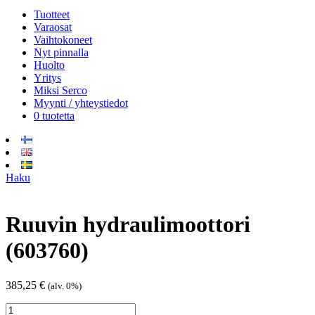
Tuotteet
Varaosat
Vaihtokoneet
Nyt pinnalla
Huolto
Yritys
Miksi Serco
Myynti / yhteystiedot
0 tuotetta
Haku
Ruuvin hydraulimoottori
(603760)
385,25
€
(alv. 0%)
Ruuvin