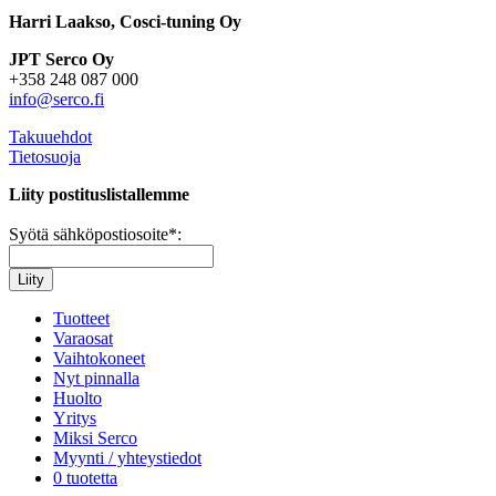
Harri Laakso, Cosci-tuning Oy
JPT Serco Oy
+358 248 087 000
info@serco.fi
Takuuehdot
Tietosuoja
Liity postituslistallemme
Myynti
Syötä sähköpostiosoite
*:
Tuotteet
Varaosat
Vaihtokoneet
Nyt pinnalla
Huolto
Yritys
Miksi Serco
Myynti / yhteystiedot
0 tuotetta