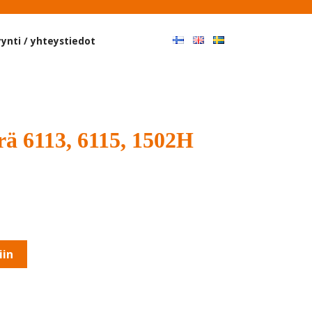
Haku
ynti / yhteystiedot
rä 6113, 6115, 1502H
iin