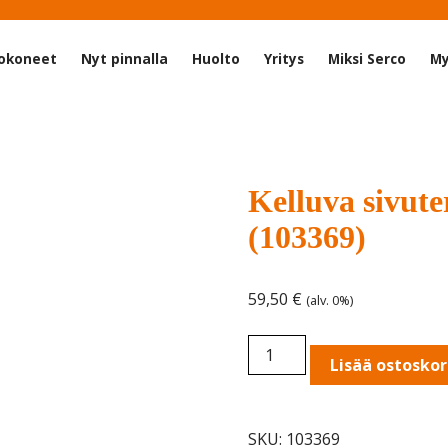
okoneet
Nyt pinnalla
Huolto
Yritys
Miksi Serco
My
Kelluva sivute
(103369)
59,50
€
(alv. 0%)
Kelluva
Lisää ostoskor
sivuterä
6113,
6115,
SKU:
103369
1502H