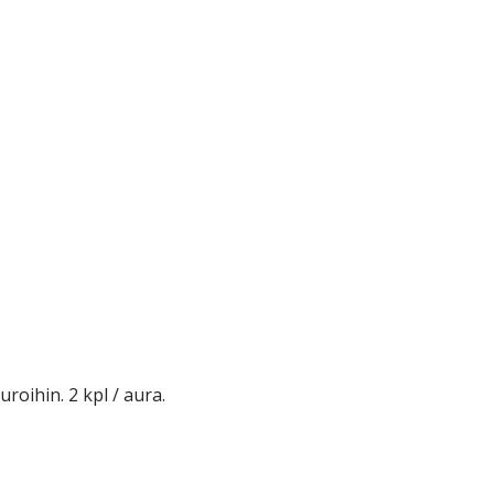
(103369)
quantity
roihin. 2 kpl / aura.