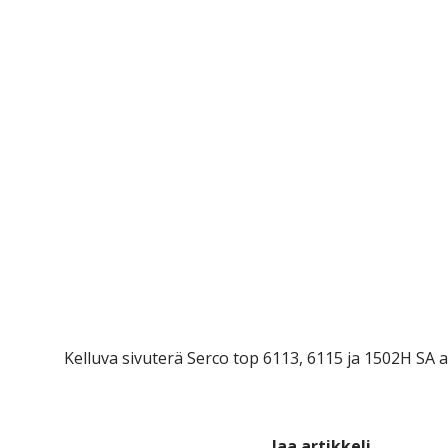
Kelluva sivuterä Serco top 6113, 6115 ja 1502H SA au
Jaa artikkeli