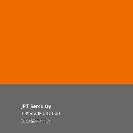
JPT Serco Oy
+358 248 087 000
info@serco.fi