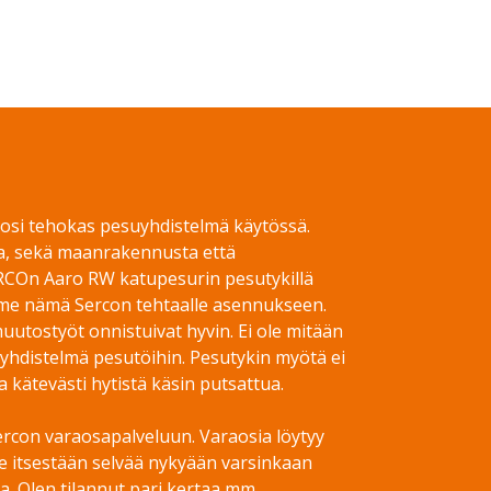
 tosi tehokas pesuyhdistelmä käytössä.
a, sekä maanrakennusta että
RCOn Aaro RW katupesurin pesutykillä
imme nämä Sercon tehtaalle asennukseen.
uutostyöt onnistuivat hyvin. Ei ole mitään
yhdistelmä pesutöihin. Pesutykin myötä ei
a kätevästi hytistä käsin putsattua.
ercon varaosapalveluun. Varaosia löytyy
le itsestään selvää nykyään varsinkaan
a. Olen tilannut pari kertaa mm.