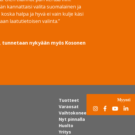
jän kannattaisi valita suomalainen ja
oska halpa ja hyvä ei vain kulje käsi
an laatutietoisen valinta.”
stä, tunnetaan nykyään myös Kosonen
Tuotteet
Myynti
Varaosat
Vaihtokoneet
Nyt pinnalla
Huolto
Yritys