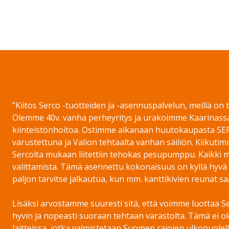
on WhatsApp
”Kiitos Serco -tuotteiden ja -asennuspalvelun, meillä on
Olemme 40v. vanha perheyritys ja urakoimme Kaarinass
kiinteistönhoitoa. Ostimme aikanaan huutokaupasta SE
varustettuna ja Valion tehtaalta vanhan säiliön. Kiikut
Sercolta mukaan liitettiin tehokas pesupumppu. Kaikki m
valittamista. Tämä asennettu kokonaisuus on kyllä hyvä 
paljon tarvitse jalkautua, kun mm. kanttikivien reunat sa
Lisäksi arvostamme suuresti sitä, että voimme luottaa S
hyvin ja nopeasti suoraan tehtaan varastolta. Tämä ei o
laitteissa, jotka valmistetaan Suomen rajojen ulkopuolell