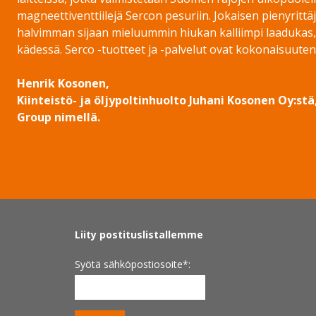
magneettiventtiilejä Sercon pesuriin. Jokaisen pienyrittä
halvimman sijaan mieluummin hiukan kalliimpi laadukas, k
kädessä. Serco -tuotteet ja -palvelut ovat kokonaisuutena
Henrik Kosonen,
Kiinteistö- ja öljypoltinhuolto Juhani Kosonen Oy:
Group nimellä.
Liity postituslistallemme
Syötä sähköpostiosoite
*: