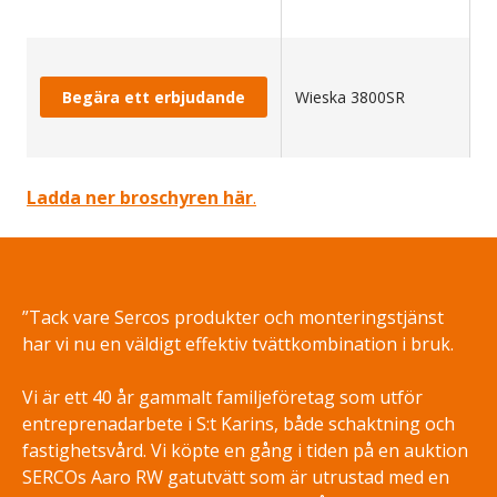
Begära ett erbjudande
Wieska 3800SR
1
Ladda ner broschyren här
.
”Tack vare Sercos produkter och monteringstjänst
har vi nu en väldigt effektiv tvättkombination i bruk.
Vi är ett 40 år gammalt familjeföretag som utför
entreprenadarbete i S:t Karins, både schaktning och
fastighetsvård. Vi köpte en gång i tiden på en auktion
SERCOs Aaro RW gatutvätt som är utrustad med en