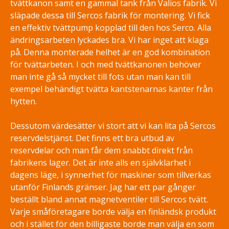
tvättkanon samt en gammal tank från Valios fabrik. Vi
släpade dessa till Sercos fabrik för montering. Vi fick
en effektiv tvättpump kopplad till den hos Serco. Alla
ändringsarbeten lyckades bra. Vi har inget att klaga
på. Denna monterade helhet är en god kombination
för tvättarbeten. I och med tvättkanonen behöver
man inte gå så mycket till fots utan man kan till
exempel behändigt tvätta kantstenarnas kanter från
hytten.
Dessutom värdesätter vi stort att vi kan lita på Sercos
reservdelstjänst. Det finns ett bra utbud av
reservdelar och man får dem snabbt direkt från
fabrikens lager. Det är inte alls en självklarhet i
dagens läge, i synnerhet för maskiner som tillverkas
utanför Finlands gränser. Jag har ett par gånger
beställt bland annat magnetventiler till Sercos tvätt.
Varje småföretagare borde välja en finländsk produkt
och i stället för den billigaste borde man välja en som