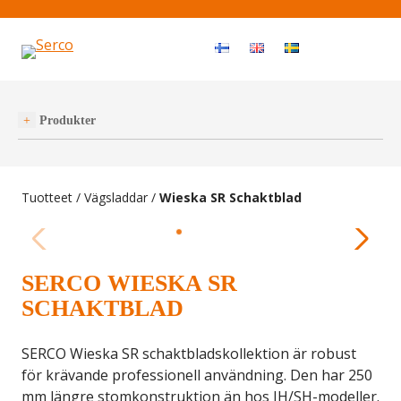
Haku
OPEN MEN
Produkter
Tuotteet
/
Vägsladdar
/
Wieska SR Schaktblad
SERCO WIESKA SR
SCHAKTBLAD
SERCO Wieska SR schaktbladskollektion är robust
för krävande professionell användning. Den har 250
mm längre stomkonstruktion än hos JH/SH-modeller.