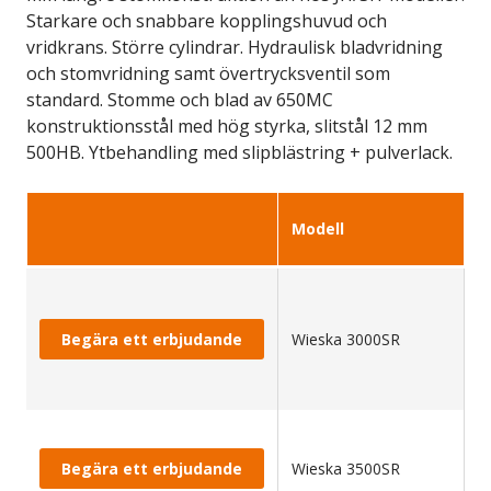
Starkare och snabbare kopplingshuvud och
vridkrans. Större cylindrar. Hydraulisk bladvridning
och stomvridning samt övertrycksventil som
standard. Stomme och blad av 650MC
konstruktionsstål med hög styrka, slitstål 12 mm
500HB. Ytbehandling med slipblästring + pulverlack.
P
Modell
n
Begära ett erbjudande
Wieska 3000SR
1
Begära ett erbjudande
Wieska 3500SR
1