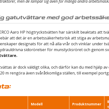
eltraktorer, men de lämpar sig även för många andra arbetsmask
g gatutvättare med god arbetssäk
ERCO Aaro HP högtryckstvätten har särskilt beaktats att tv
innebär att det är en arbetssäkerhetsrisk att stiga av arbet
enskaper designats för att nå alla vrår och vinklar under t
drauldrivna sidorörelser för munstycksröret och genom s
tvättare.
vättas är dock väldigt olika, och därför kan du med hjälp a
 20 m rengöra även svåråtkomliga ställen, till exempel port
ta:
Modell
Produktnummer