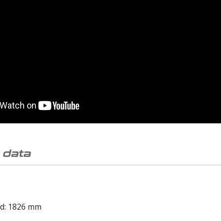
 data
dd: 1826 mm