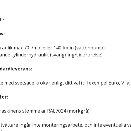
te.
v:
aulik max 70 l/min eller 140 l/min (vattenpump)
kande cylinderhydraulik (svängning/sidorörelse)
ndardleverans:
 med svetsade krokar enligt ditt val (till exempel Euro, Vila
ter:
maskinens stomme är RAL7024 (mörkgrå).
 tvättare ingår inte monteringsarbete, och inte eventuella 