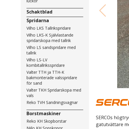
luckor
Schaktblad
Spridarna
Vilho LKS Tallrikspridare
Vilho LKS-K Självlastande
spridarskopa med tallrik
Vilho LS sandspridare med
tallrik
Vilho LS-LV
kombitallriksspridare
Valter TTH ja TTH-K
bakmonterade valsspridare
för sand
Valter TKH Spridarskopa med
vals
SERC
Reko TVH Sandningsvagnar
Borstmaskiner
SERCOs högtryck
Reko KH Skopborstar
gatutvättare m
Niilo KH Sopskopor