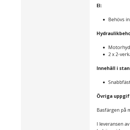
El:
Behövs in
Hydraulikbeho
Motorhydr
2 x 2-ver
Innehåll i sta
Snabbfäste
Övriga uppgif
Basfärgen på 
I leveransen av