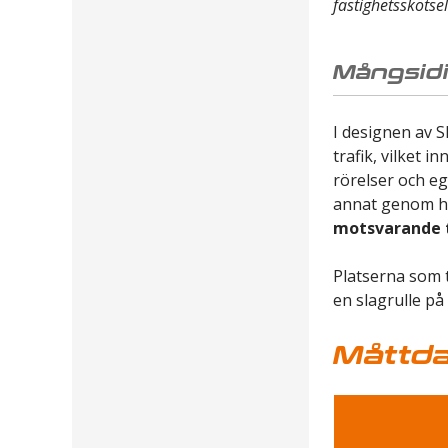
fastighetssköts
Mångsidi
I designen av S
trafik, vilket 
rörelser och eg
annat genom hy
motsvarande 
Platserna som t
en slagrulle på
Måttda