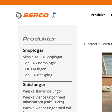
Produkt
Produkter
Tuotteet
/
Tvättu
Snöplogar
Skaala A/TRA Snöplogar
Top SA Zoomplogar
TOP U-Plogen
Top SIA Isrinkplog
Snöslungor
Wieska skruvsnöslungor
Wieska V‑snöslungor med
utkastartorn (enkel lucka)
Wieska V‑snöslungor med två