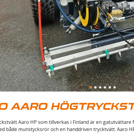
O AARO HÖGTRYCKS
stvätt Aaro HP som tillverkas i Finland är en gatutvättare 
ed både munstycksrör och en handdriven trycktvätt. Aaro HP