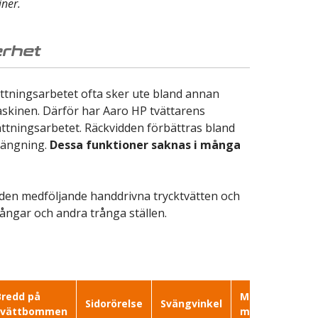
iner.
erhet
ättningsarbetet ofta sker ute bland annan
smaskinen. Därför har Aaro HP tvättarens
vättningsarbetet. Räckvidden förbättras bland
vängning.
Dessa funktioner saknas i många
v den medföljande handdrivna trycktvätten och
gångar och andra trånga ställen.
Bredd på
Maxkrav för
Sidorörelse
Svängvinkel
tvättbommen
motorhydrauli