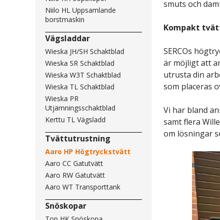
smuts och damm
Niilo HL Uppsamlande
borstmaskin
Kompakt tvätta
Vägsladdar
SERCOs högtryck
Wieska JH/SH Schaktblad
är möjligt att 
Wieska SR Schaktblad
utrusta din ar
Wieska W3T Schaktblad
som placeras o
Wieska TL Schaktblad
Wieska PR
Utjämningsschaktblad
Vi har bland an
Kerttu TL Vägsladd
samt flera Will
om lösningar s
Tvättutrustning
Aaro HP Högtryckstvätt
Aaro CC Gatutvätt
Aaro RW Gatutvätt
Aaro WT Transporttank
Snöskopar
Top HK Snöskopa