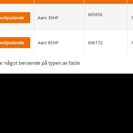
605650
 erbjudande
Aaro 30HP
 erbjudande
Aaro 85HP
606172
rar något beroende på typen av fäste