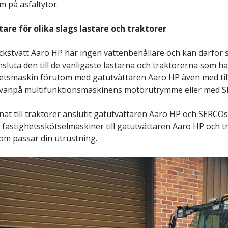
 på asfaltytor.
re för olika slags lastare och traktorer
stvätt Aaro HP har ingen vattenbehållare och kan därför sm
ansluta den till de vanligaste lastarna och traktorerna som h
betsmaskin förutom med gatutvättaren Aaro HP även med ti
vanpå multifunktionsmaskinens motorutrymme eller med SE
nat till traktorer anslutit gatutvättaren Aaro HP och SERCO
e fastighetsskötselmaskiner till gatutvättaren Aaro HP och
om passar din utrustning.