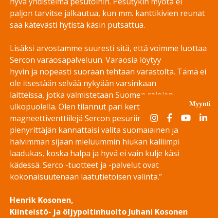
hyvä yhdistelmä pesutöihin. Pesutykin myötä ei
paljon tarvitse jalkautua, kun mm. kanttikivien reunat
saa kätevästi hytistä käsin putsattua.
Lisäksi arvostamme suuresti sitä, että voimme luottaa
Sercon varaosapalveluun. Varaosia löytyy
hyvin ja nopeasti suoraan tehtaan varastolta. Tämä ei
ole itsestään selvää nykyään varsinkaan
laitteissa, jotka valmistetaan Suomen rajojen
Myynti
ulkopuolella. Olen tilannut pari kertaa mm.
magneettiventtiilejä Sercon pesuriin. Jokaisen
pienyrittäjän kannattaisi valita suomalainen ja
halvimman sijaan mieluummin hiukan kalliimpi
laadukas, koska halpa ja hyvä ei vain kulje käsi
kädessä. Serco -tuotteet ja -palvelut ovat
kokonaisuutenaan laatutietoisen valinta.”
Henrik Kosonen,
Kiinteistö- ja öljypoltinhuolto Juhani Kosonen