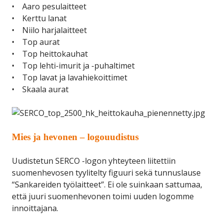
• Aaro pesulaitteet
• Kerttu lanat
• Niilo harjalaitteet
• Top aurat
• Top heittokauhat
• Top lehti-imurit ja -puhaltimet
• Top lavat ja lavahiekoittimet
• Skaala aurat
Mies ja hevonen – logouudistus
Uudistetun SERCO -logon yhteyteen liitettiin
suomenhevosen tyylitelty figuuri sekä tunnuslause
“Sankareiden työlaitteet”. Ei ole suinkaan sattumaa,
että juuri suomenhevonen toimi uuden logomme
innoittajana.