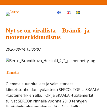
Haku
OPEN MEN
Nyt se on virallista – Brändi- ja
tuotemerkkiuudistus
2020-08-14 15:05:07
Tausta
Olemme suunnitelleet ja valmistaneet
kiinteistönhoidon työlaitteita SERCO, TOP ja SKAALA
-tuotemerkkien alla. TOP ja SKAALA -tuotemerkit
tulivat SERCOn rinnalle vuonna 2019 tehtyjen
liiketoimintakauppojen myötä. Asiakkailta