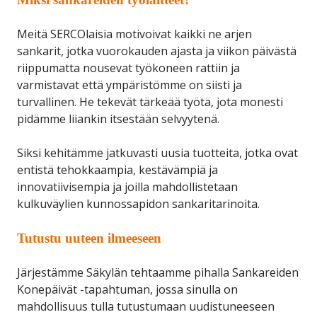
Meitä SERCOlaisia motivoivat kaikki ne arjen
sankarit, jotka vuorokauden ajasta ja viikon päivästä
riippumatta nousevat työkoneen rattiin ja
varmistavat että ympäristömme on siisti ja
turvallinen. He tekevät tärkeää työtä, jota monesti
pidämme liiankin itsestään selvyytenä.
Siksi kehitämme jatkuvasti uusia tuotteita, jotka ovat
entistä tehokkaampia, kestävämpiä ja
innovatiivisempia ja joilla mahdollistetaan
kulkuväylien kunnossapidon sankaritarinoita.
Tutustu uuteen ilmeeseen
Järjestämme Säkylän tehtaamme pihalla Sankareiden
Konepäivät -tapahtuman, jossa sinulla on
mahdollisuus tulla tutustumaan uudistuneeseen