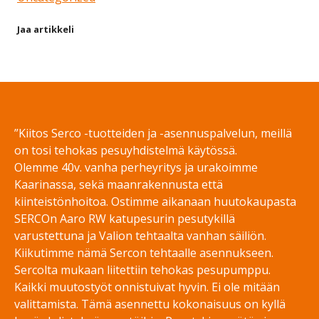
Jaa artikkeli
Share on Facebook
Share on Twitter
Share on LinkedIn
Share on WhatsApp
”Kiitos Serco -tuotteiden ja -asennuspalvelun, meillä
on tosi tehokas pesuyhdistelmä käytössä.
Olemme 40v. vanha perheyritys ja urakoimme
Kaarinassa, sekä maanrakennusta että
kiinteistönhoitoa. Ostimme aikanaan huutokaupasta
SERCOn Aaro RW katupesurin pesutykillä
varustettuna ja Valion tehtaalta vanhan säiliön.
Kiikutimme nämä Sercon tehtaalle asennukseen.
Sercolta mukaan liitettiin tehokas pesupumppu.
Kaikki muutostyöt onnistuivat hyvin. Ei ole mitään
valittamista. Tämä asennettu kokonaisuus on kyllä