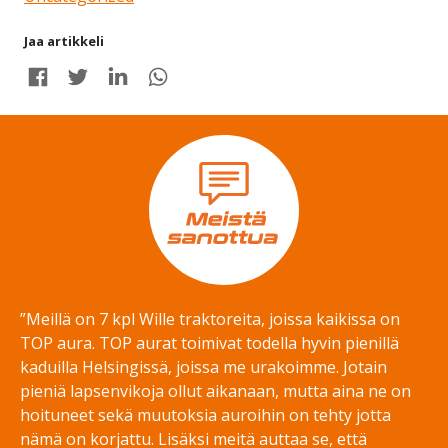
Jaa artikkeli
Share on Facebook
Share on Twitter
Share on LinkedIn
Share on WhatsApp
”Meillä on 7 kpl Wille traktoreita, joissa kaikissa on
TOP aura. TOP aurat toimivat todella hyvin pienillä
kaduilla Helsingissä, joissa me urakoimme. Jotain
pieniä lapsenvikoja ollut aikanaan, mutta aina ne on
hoituneet sekä muutoksia auroihin on tehty jotta
nämä on korjattu. Lisäksi meitä auttaa se, että