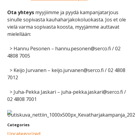
Ota yhteys
myyjiimme ja pyydä kampanjatarjous
sinulle sopivasta kauhaharjakokoluokasta. Jos et ole
vielä varma sopivasta koosta, myyjämme auttavat
mielellään:
> Hannu Pesonen – hannu.pesonen@serco.fi / 02
4808 7005
> Keijo Jurvanen – keijo.jurvanen@serco.fi / 02 4808
7012
> Juha-Pekka Jaskari – juha-pekka.jaskari@serco.fi /
02 4808 7001
Categories
Uncategorized