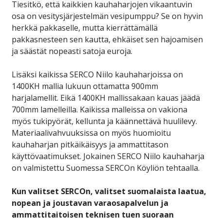
Tiesitkö, että kaikkien kauhaharjojen vikaantuvin
osa on vesitysjärjestelmän vesipumppu? Se on hyvin
herkkä pakkaselle, mutta kierrättämällä
pakkasnesteen sen kautta, ehkäiset sen hajoamisen
ja säästät nopeasti satoja euroja.
Lisäksi kaikissa SERCO Niilo kauhaharjoissa on
1400KH mallia lukuun ottamatta 900mm
harjalamellit. Eikä 1400KH mallissakaan kauas jäädä
700mm lamelleilla. Kaikissa malleissa on vakiona
myös tukipyörät, kellunta ja käännettävä huulilevy.
Materiaalivahvuuksissa on myös huomioitu
kauhaharjan pitkäikäisyys ja ammattitason
käyttövaatimukset. Jokainen SERCO Niilo kauhaharja
on valmistettu Suomessa SERCOn Köyliön tehtaalla.
Kun valitset SERCOn, valitset suomalaista laatua,
nopean ja joustavan varaosapalvelun ja
ammattitaitoisen teknisen tuen suoraan