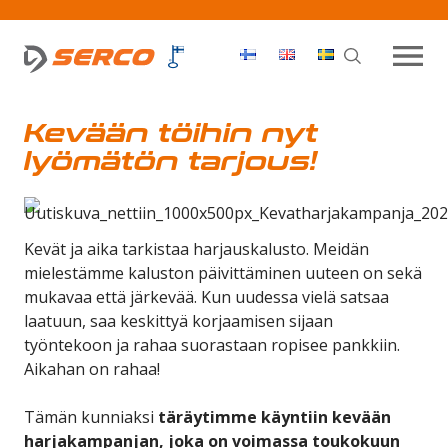
Haku
OPEN MEN
Kevään töihin nyt
lyömätön tarjous!
Kevät ja aika tarkistaa harjauskalusto. Meidän
mielestämme kaluston päivittäminen uuteen on sekä
mukavaa että järkevää. Kun uudessa vielä satsaa
laatuun, saa keskittyä korjaamisen sijaan
työntekoon ja rahaa suorastaan ropisee pankkiin.
Aikahan on rahaa!
Tämän kunniaksi
täräytimme käyntiin kevään
harjakampanjan, joka on voimassa toukokuun