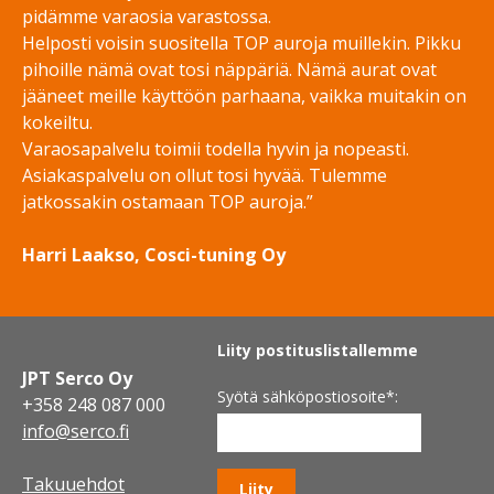
pidämme varaosia varastossa.
Helposti voisin suositella TOP auroja muillekin. Pikku
pihoille nämä ovat tosi näppäriä. Nämä aurat ovat
jääneet meille käyttöön parhaana, vaikka muitakin on
kokeiltu.
Varaosapalvelu toimii todella hyvin ja nopeasti.
Asiakaspalvelu on ollut tosi hyvää. Tulemme
jatkossakin ostamaan TOP auroja.”
Harri Laakso, Cosci-tuning Oy
Liity postituslistallemme
JPT Serco Oy
Syötä sähköpostiosoite
*:
+358 248 087 000
info@serco.fi
Takuuehdot