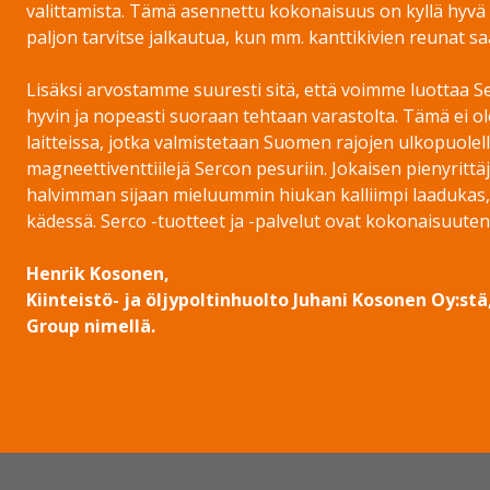
valittamista. Tämä asennettu kokonaisuus on kyllä hyvä 
paljon tarvitse jalkautua, kun mm. kanttikivien reunat sa
Lisäksi arvostamme suuresti sitä, että voimme luottaa S
hyvin ja nopeasti suoraan tehtaan varastolta. Tämä ei o
laitteissa, jotka valmistetaan Suomen rajojen ulkopuolell
magneettiventtiilejä Sercon pesuriin. Jokaisen pienyrittä
halvimman sijaan mieluummin hiukan kalliimpi laadukas, k
kädessä. Serco -tuotteet ja -palvelut ovat kokonaisuutena
Henrik Kosonen,
Kiinteistö- ja öljypoltinhuolto Juhani Kosonen Oy:
Group nimellä.