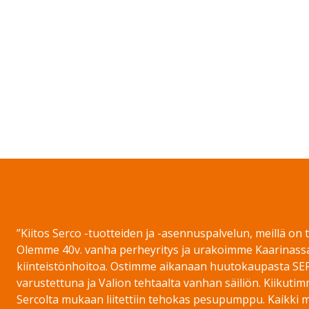
nkedIn
hare on WhatsApp
”Kiitos Serco -tuotteiden ja -asennuspalvelun, meillä on
Olemme 40v. vanha perheyritys ja urakoimme Kaarinass
kiinteistönhoitoa. Ostimme aikanaan huutokaupasta SE
varustettuna ja Valion tehtaalta vanhan säiliön. Kiikut
Sercolta mukaan liitettiin tehokas pesupumppu. Kaikki m