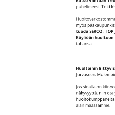
Katso Vantaan Teo
puhelimeesi. Toki lö
Huoltoverkostomme ku
myös pääkaupunkise
tuoda SERCO, TOP 
Köyliöön huoltoon
tahansa.
Huoltoihin liittyvi
Jurvaseen. Molempie
Jos sinulla on kiin
näkyvyyttä, niin ota
huoltokumppaneita 
alan maassamme.