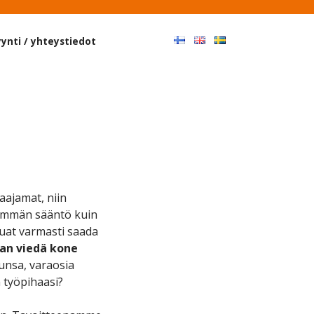
Haku
ynti / yhteystiedot
taajamat, niin
enemmän sääntö kuin
aluat varmasti saada
aan viedä kone
unsa, varaosia
n työpihaasi?