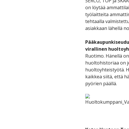
SERCO, TOP ja SKAA
on löytää ammattila
työlaitteita ammatti
tehtaalla valmistett
asiakkaan lähellä no
Pääkaupunkiseudul
virallinen huoltoy
Ruotimo. Hänellä o
huoltohistoriaa on 
huoltoyhteistyötä. 
kaikkea siitä, että 
pyörien päällä.