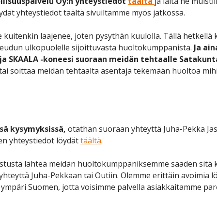
llisuuspalvelu Oy:n yhteystiedot
täältä
ja laita ne muisti
ydät yhteystiedot täältä sivuiltamme myös jatkossa.
itenkin laajenee, joten pysythän kuulolla. Tällä hetkellä k
udun ulkopuolelle sijoittuvasta huoltokumppanista.
Ja ai
ja SKAALA -koneesi suoraan meidän tehtaalle Satakunt
tai soittaa meidän tehtaalta asentaja tekemään huoltoa mi
ssä kysymyksissä,
otathan suoraan yhteyttä Juha-Pekka Jask
n yhteystiedot löydät
täältä
.
nostusta lähteä meidän huoltokumppaniksemme saaden sitä kau
 yhteyttä Juha-Pekkaan tai Outiin. Olemme erittäin avoimia 
ympäri Suomen, jotta voisimme palvella asiakkaitamme par