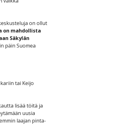
in vaikka
eskusteluja on ollut
na on mahdollista
aan Säkylän
hin päin Suomea
ariin tai Keijo
tta lisää töitä ja
löytämään uusia
emmin laajan pinta-