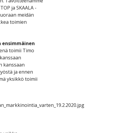
een. Tavoitteenamme
 TOP ja SKAALA -
a suoraan meidän
kkea toimien
än ensimmäinen
enä toimii Timo
 kanssaan
en kanssaan
työstä ja ennen
ämä yksikkö toimii