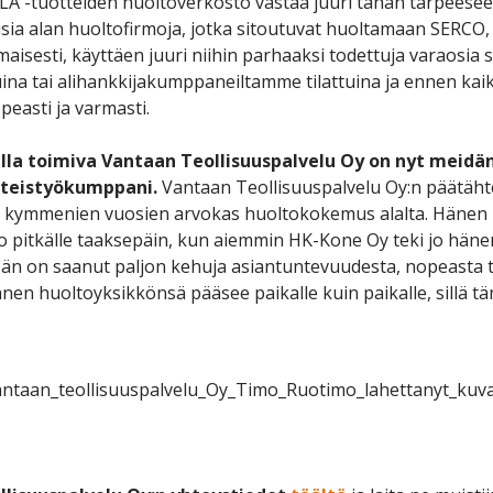
LA -tuotteiden huoltoverkosto vastaa juuri tähän tarpees
isia alan huoltofirmoja, jotka sitoutuvat huoltamaan SERCO,
maisesti, käyttäen juuri niihin parhaaksi todettuja varaosi
uina tai alihankkijakumppaneiltamme tilattuina ja ennen kai
peasti ja varmasti.
la toimiva Vantaan Teollisuuspalvelu Oy on nyt meid
hteistyökumppani.
Vantaan Teollisuuspalvelu Oy:n päätäht
n kymmenien vuosien arvokas huoltokokemus alalta. Hänen
jo pitkälle taaksepäin, kun aiemmin HK-Kone Oy teki jo hän
Hän on saanut paljon kehuja asiantuntevuudesta, nopeasta 
hänen huoltoyksikkönsä pääsee paikalle kuin paikalle, sillä t