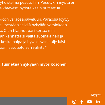
yhdistelmä pesutöihin. Pesutykin myötä ei
a kätevästi hytistä käsin putsattua.
ercon varaosapalveluun. Varaosia löytyy
le itsestään selvää nykyään varsinkaan
a. Olen tilannut pari kertaa mm.
jän kannattaisi valita suomalainen ja
oska halpa ja hyvä ei vain kulje käsi
an laatutietoisen valinta.”
stä, tunnetaan nykyään myös Kosonen
Myynti