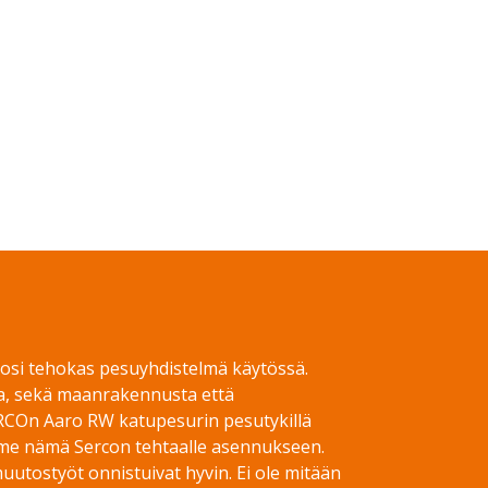
 tosi tehokas pesuyhdistelmä käytössä.
a, sekä maanrakennusta että
RCOn Aaro RW katupesurin pesutykillä
imme nämä Sercon tehtaalle asennukseen.
uutostyöt onnistuivat hyvin. Ei ole mitään