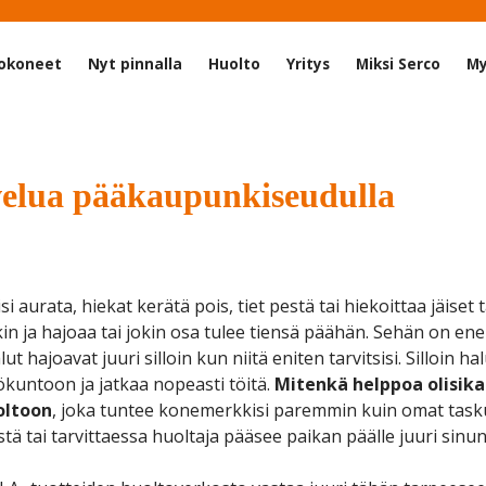
okoneet
Nyt pinnalla
Huolto
Yritys
Miksi Serco
My
elua pääkaupunkiseudulla
si aurata, hiekat kerätä pois, tiet pestä tai hiekoittaa jäiset 
kin ja hajoaa tai jokin osa tulee tiensä päähän. Sehän on 
ut hajoavat juuri silloin kun niitä eniten tarvitsisi. Silloin h
ökuntoon ja jatkaa nopeasti töitä.
Mitenkä helppoa olisik
oltoon
, joka tuntee konemerkkisi paremmin kuin omat task
stä tai tarvittaessa huoltaja pääsee paikan päälle juuri sinu