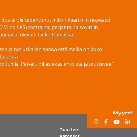
mitus ei ole tapahtunut milloinkaan niin nopeasti
 Vilho LKS) torstaina, perjantaina sovittiin
 huomasin olevani hiekoittamassa.
ssa ja nyt uskallan sanoa että meillä on koko
tasaista.
ittimia. Palvelu oli asiakaslähtöistä ja joustavaa.”
Myynti
Tuotteet
Varaosat