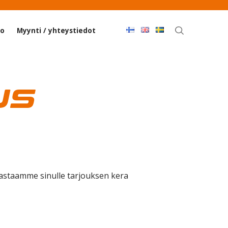
Haku
co
Myynti / yhteystiedot
us
Vastaamme sinulle tarjouksen kera