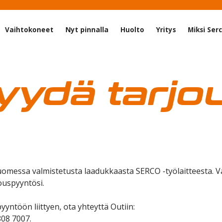
Vaihtokoneet
Nyt pinnalla
Huolto
Yritys
Miksi Ser
yydä tarjo
Suomessa valmistetusta laadukkaasta SERCO -työlaitteesta. 
uspyyntösi.
yyntöön liittyen, ota yhteyttä Outiin:
808 7007.