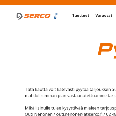
Tuotteet
Varaosat
P
Tätä kautta voit kätevästi pyytää tarjouksen 
mahdollisimman pian vastaanotettuamme tarjo
Mikäli sinulle tulee kysyttävää mieleen tarjousp
Outi Nenonen / outi.nenonen(at)serco.fi / 02 4