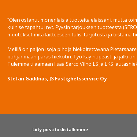
”Olen ostanut monenlaisia tuotteita eläissäni, mutta toi
kuin se tapahtui nyt. Pyysin tarjouksen tuotteesta (SERCO
muutokset mitä laitteeseen tulisi tarjotusta ja tiistaina
Meillä on paljon isoja pihoja hiekoitettavana Pietarsaare
pohjanmaan paras hiekotin. Työ käy nopeasti ja jälki on 
Tulemme tilaamaan lisää Serco Vilho LS ja LKS lautashieko
Stefan Gäddnäs, JS Fastighetsservice Oy
Liity postituslistallemme