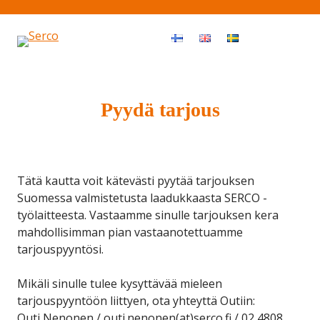
Haku
OPEN MEN
Pyydä tarjous
Tätä kautta voit kätevästi pyytää tarjouksen
Suomessa valmistetusta laadukkaasta SERCO -
työlaitteesta. Vastaamme sinulle tarjouksen kera
mahdollisimman pian vastaanotettuamme
tarjouspyyntösi.
Mikäli sinulle tulee kysyttävää mieleen
tarjouspyyntöön liittyen, ota yhteyttä Outiin:
Outi Nenonen / outi.nenonen(at)serco.fi / 02 4808