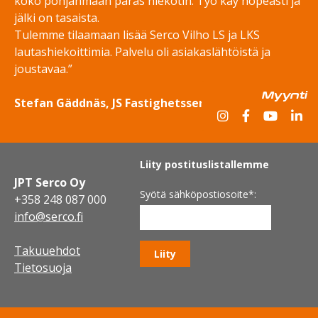
koko pohjanmaan paras hiekotin. Työ käy nopeasti ja
jälki on tasaista.
Tulemme tilaamaan lisää Serco Vilho LS ja LKS
lautashiekoittimia. Palvelu oli asiakaslähtöistä ja
joustavaa.”
Myynti
Stefan Gäddnäs, JS Fastighetsservice Oy
Liity postituslistallemme
JPT Serco Oy
Syötä sähköpostiosoite
*:
+358 248 087 000
info@serco.fi
Takuuehdot
Tietosuoja