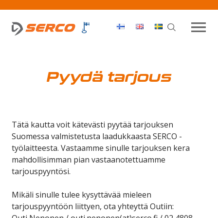
Haku
OPEN MEN
Pyydä tarjous
Tätä kautta voit kätevästi pyytää tarjouksen
Suomessa valmistetusta laadukkaasta SERCO -
työlaitteesta. Vastaamme sinulle tarjouksen kera
mahdollisimman pian vastaanotettuamme
tarjouspyyntösi.
Mikäli sinulle tulee kysyttävää mieleen
tarjouspyyntöön liittyen, ota yhteyttä Outiin:
Outi Nenonen / outi.nenonen(at)serco.fi / 02 4808