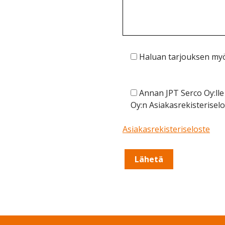
Haluan tarjouksen myö
Annan JPT Serco Oy:lle 
Oy:n Asiakasrekisterisel
Asiakasrekisteriseloste