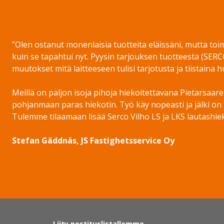
”Olen ostanut monenlaisia tuotteita eläissäni, mutta toi
kuin se tapahtui nyt. Pyysin tarjouksen tuotteesta (SERCO
muutokset mitä laitteeseen tulisi tarjotusta ja tiistaina
Meillä on paljon isoja pihoja hiekoitettavana Pietarsaare
pohjanmaan paras hiekotin. Työ käy nopeasti ja jälki on 
Tulemme tilaamaan lisää Serco Vilho LS ja LKS lautashieko
Stefan Gäddnäs, JS Fastighetsservice Oy
Liity postituslistallemme