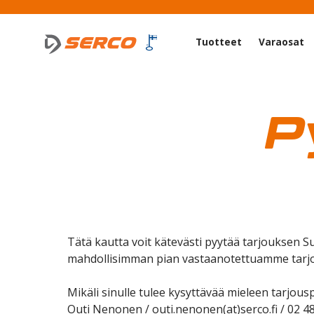
Tuotteet
Varaosat
P
Tätä kautta voit kätevästi pyytää tarjouksen 
mahdollisimman pian vastaanotettuamme tarjo
Mikäli sinulle tulee kysyttävää mieleen tarjousp
Outi Nenonen / outi.nenonen(at)serco.fi / 02 4