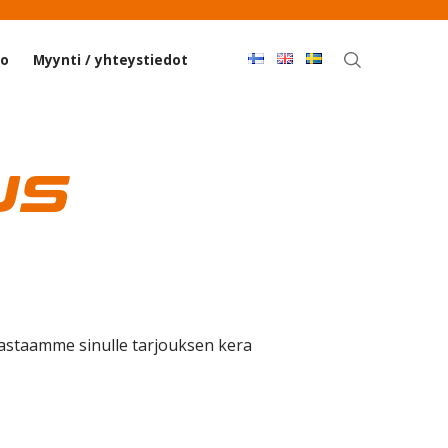
Haku
co
Myynti / yhteystiedot
us
Vastaamme sinulle tarjouksen kera