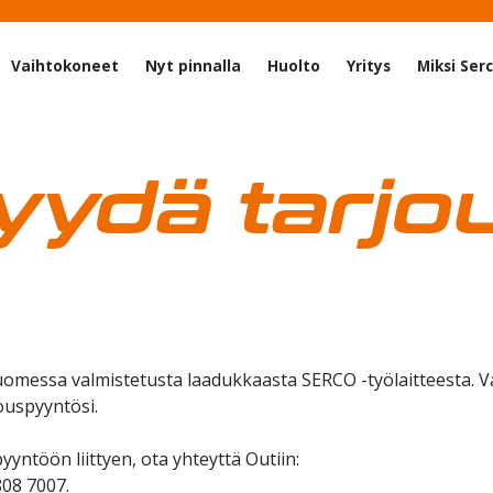
Vaihtokoneet
Nyt pinnalla
Huolto
Yritys
Miksi Ser
yydä tarjo
Suomessa valmistetusta laadukkaasta SERCO -työlaitteesta. 
uspyyntösi.
yyntöön liittyen, ota yhteyttä Outiin:
808 7007.