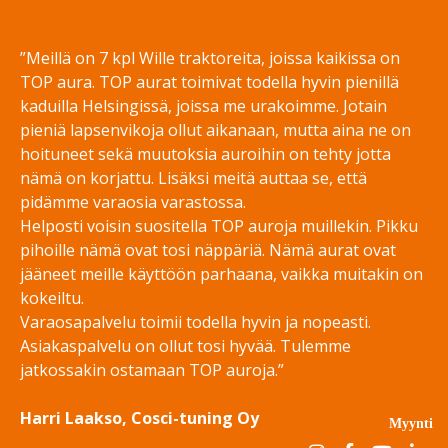
”Meillä on 7 kpl Wille traktoreita, joissa kaikissa on
TOP aura. TOP aurat toimivat todella hyvin pienillä
kaduilla Helsingissä, joissa me urakoimme. Jotain
pieniä lapsenvikoja ollut aikanaan, mutta aina ne on
hoituneet sekä muutoksia auroihin on tehty jotta
nämä on korjattu. Lisäksi meitä auttaa se, että
pidämme varaosia varastossa.
Helposti voisin suositella TOP auroja muillekin. Pikku
pihoille nämä ovat tosi näppäriä. Nämä aurat ovat
jääneet meille käyttöön parhaana, vaikka muitakin on
kokeiltu.
Varaosapalvelu toimii todella hyvin ja nopeasti.
Asiakaspalvelu on ollut tosi hyvää. Tulemme
jatkossakin ostamaan TOP auroja.”
Harri Laakso, Cosci-tuning Oy
Myynti