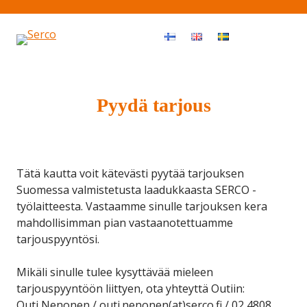
Haku
OPEN MEN
Pyydä tarjous
Tätä kautta voit kätevästi pyytää tarjouksen
Suomessa valmistetusta laadukkaasta SERCO -
työlaitteesta. Vastaamme sinulle tarjouksen kera
mahdollisimman pian vastaanotettuamme
tarjouspyyntösi.
Mikäli sinulle tulee kysyttävää mieleen
tarjouspyyntöön liittyen, ota yhteyttä Outiin:
Outi Nenonen / outi.nenonen(at)serco.fi / 02 4808