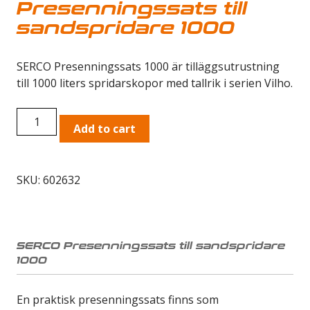
Presenningssats till
sandspridare 1000
SERCO Presenningssats 1000 är tilläggsutrustning
till 1000 liters spridarskopor med tallrik i serien Vilho.
SERCO
Add to cart
Presenningssats
till
sandspridare
SKU:
602632
1000
quantity
SERCO Presenningssats till sandspridare
1000
En praktisk presenningssats finns som