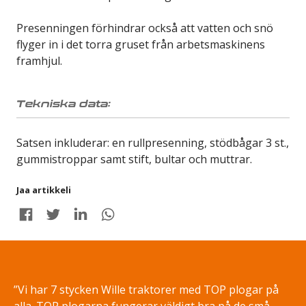
Presenningen förhindrar också att vatten och snö
flyger in i det torra gruset från arbetsmaskinens
framhjul.
Tekniska data:
Satsen inkluderar: en rullpresenning, stödbågar 3 st.,
gummistroppar samt stift, bultar och muttrar.
Jaa artikkeli
Share on Facebook
Share on Twitter
Share on LinkedIn
Share on WhatsApp
”Vi har 7 stycken Wille traktorer med TOP plogar på
alla. TOP plogarna fungerar väldigt bra på de små