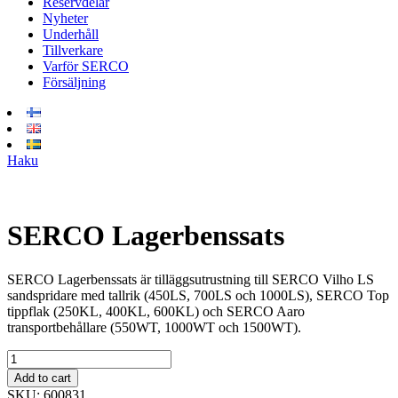
Reservdelar
Nyheter
Underhåll
Tillverkare
Varför SERCO
Försäljning
Haku
SERCO Lagerbenssats
SERCO Lagerbenssats är tilläggsutrustning till SERCO Vilho LS
sandspridare med tallrik (450LS, 700LS och 1000LS), SERCO Top
tippflak (250KL, 400KL, 600KL) och SERCO Aaro
transportbehållare (550WT, 1000WT och 1500WT).
SERCO
Lagerbenssats
Add to cart
quantity
SKU:
600831